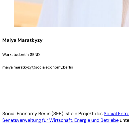
Maiya Maratkyzy
Werkstudentin SEND
maiya.maratkyzy@socialeconomy.berlin
Social Economy Berlin (SEB) ist ein Projekt des
Social Entr
Senatsverwaltung für Wirtschaft, Energie und Betriebe
unte