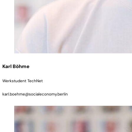
Karl Böhme
Werkstudent TechNet
karl.boehme@socialeconomy.berlin