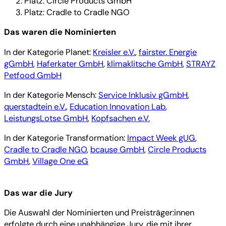
Platz: Circle Products GmbH
Platz: Cradle to Cradle NGO
Das waren die Nominierten
In der Kategorie Planet:
Kreisler e.V.
,
fairster. Energie
gGmbH
,
Haferkater GmbH
,
klimaklitsche GmbH
,
STRAYZ
Petfood GmbH
In der Kategorie Mensch:
Service Inklusiv gGmbH
,
querstadtein e.V.
,
Education Innovation Lab
,
LeistungsLotse GmbH
,
Kopfsachen e.V.
In der Kategorie Transformation:
Impact Week gUG
,
Cradle to Cradle NGO
,
bcause GmbH
,
Circle Products
GmbH
,
Village One eG
Das war die Jury
Die Auswahl der Nominierten und Preisträger:innen
erfolgte durch eine unabhängige Jury, die mit ihrer