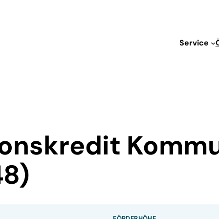
Service
ionskredit Kommu
48)
FÖRDERHÖHE