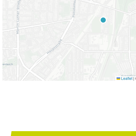
Leaflet
|