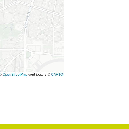
©
OpenStreetMap
contributors ©
CARTO