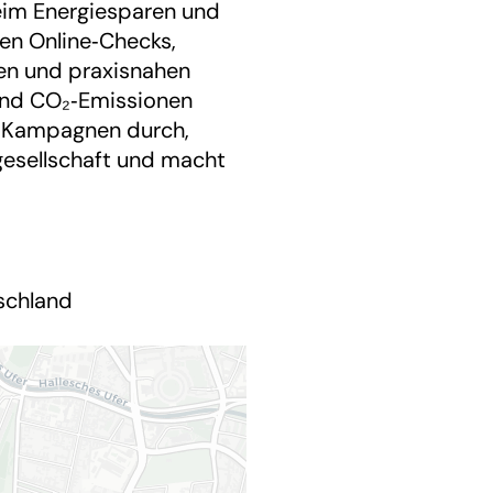
eim Energiesparen und
ven Online‑Checks,
ten und praxisnahen
 und CO₂‑Emissionen
e Kampagnen durch,
lgesellschaft und macht
schland