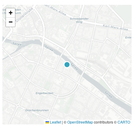
+
−
Leaflet
|
©
OpenStreetMap
contributors ©
CARTO