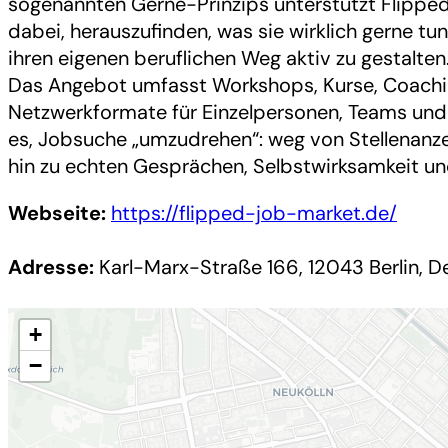
sogenannten Gerne-Prinzips unterstützt Flipp
dabei, herauszufinden, was sie wirklich gerne t
ihren eigenen beruflichen Weg aktiv zu gestalten
Das Angebot umfasst Workshops, Kurse, Coach
Netzwerkformate für Einzelpersonen, Teams und O
es, Jobsuche „umzudrehen“: weg von Stellenanz
hin zu echten Gesprächen, Selbstwirksamkeit und
Webseite:
https://flipped-job-market.de/
Adresse:
Karl-Marx-Straße 166, 12043 Berlin, D
+
−