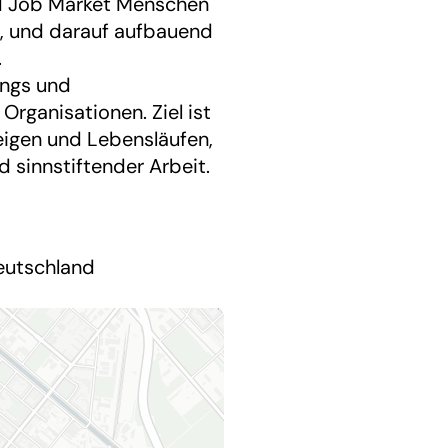
ed Job Market Menschen
un, und darauf aufbauend
.
ings und
rganisationen. Ziel ist
eigen und Lebensläufen,
 sinnstiftender Arbeit.
eutschland