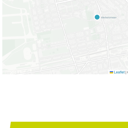
Leaflet
|