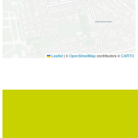
Leaflet
|
©
OpenStreetMap
contributors ©
CARTO